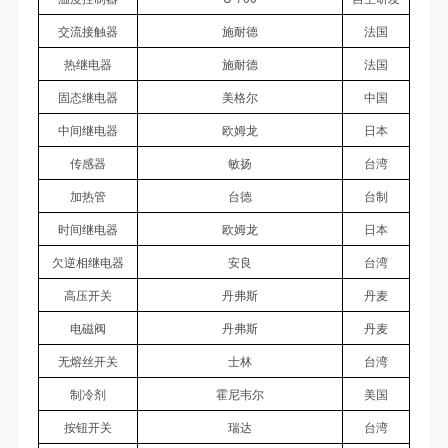
交流接触器
施耐德
法国
热继电器
施耐德
法国
固态继电器
美格尔
中国
中间继电器
欧姆龙
日本
传感器
敏扬
台湾
加热管
台德
台制
时间继电器
欧姆龙
日本
欠逆相继电器
安良
台湾
高压开关
丹弗斯
丹麦
电磁阀
丹弗斯
丹麦
无熔丝开关
士林
台湾
制冷剂
霍尼韦尔
美国
按钮开关
瑞达
台湾