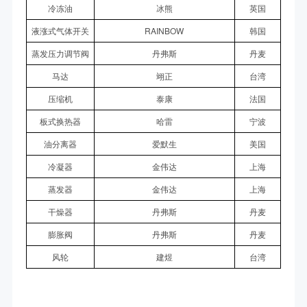
冷冻油
冰熊
英国
液涨式气体开关
RAINBOW
韩国
蒸发压力调节阀
丹弗斯
丹麦
马达
翊正
台湾
压缩机
泰康
法国
板式换热器
哈雷
宁波
油分离器
爱默生
美国
冷凝器
金伟达
上海
蒸发器
金伟达
上海
干燥器
丹弗斯
丹麦
膨胀阀
丹弗斯
丹麦
风轮
建煜
台湾