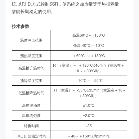
统,以P.I.D.方式控制SSR，使系统之加热量等于热损耗量，
故能长期稳定的使用。
技术参数
高温60℃～+150℃
温度冲击范围
低温-40℃～-10℃
预热温度范围
＋60℃ ～ ＋180℃
RT（室温）～ ＋180℃≤40min（室温在＋
高温槽升温时间
10～＋30℃时）
预冷温度范围
－10℃～－55℃
RT（室温）～ -55℃≤35min（室温在＋10--
低温槽降温时间
＋30℃时）
温度波动度
±1.0℃
温度均匀度
±2.0℃
转换时间
≤8S
冲击归复稳定时间
－40-- ＋150℃为5min内.