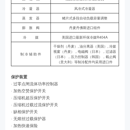
冷 凝 器
风冷式冷凝器
蒸 发 器
鳍片式多段自动负载容量调整
膨 胀 阀
丹麦丹佛斯进口组件
冷 媒
美国进口最新环保冷媒R404A
干燥剂（丹麦）, 油分离器（美国）, 冷媒
视窗（丹麦），电磁阀（日本），过滤器
制 冷 辅 助 件
（日本），压力控制器（韩国），截止阀
（意大利）等制冷配件均采用进口件
保护装置
· 过零点闸流体功率控制器
· 加热空焚保护开关
· 压缩机超压保护开关
· 压缩机过载过流保护开关
· 缺相保护开关
· 无熔丝过载保护器
· 加热快速保险