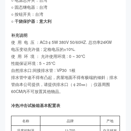
○
电源总开关：台湾
○
固态继电器：台湾
○ 按钮开关：台湾
○
干烧保护器：意大利
补充说明
使 用 电 压 ：AC3￠5W 380V 50/60HZ. 总功率24KW
电压变动充许值 : 定格电压的±10%.
使 用 环 境 ： 允许使用环境 : 0 ~ 30℃
性能保证环境 : 5 ~ 25℃
自然排水口:间接排水管 : VP30 1根
排水管中途不得有凸起，房屋地面不得有极端的倾斜；排水
管由本公司提供，请提供排水口（￠20㎜）；仪器周围
60CM内不可放置其他物品。
冷热冲击试验箱基本配置表
名称
品牌
产地
温度控制器
U-700
自主研发