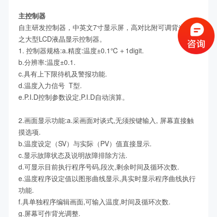
主控制器
自主研发控制器，中英文7寸显示屏，高对比附可调背光功能
之大型LCD液晶显示控制器。
1. 控制器规格:a.精度:温度±0.1℃＋1digit.
b.分辨率:温度±0.1.
c.具有上下限待机及警报功能.
d.温度入力信号 T型.
e.P.I.D控制参数设定,P.I.D自动演算。
2.画面显示功能:a.采画面对谈式,无须按键输入, 屏幕直接触
摸选项.
b.温度设定（SV）与实际（PV）值直接显示.
c.显示故障状态及说明故障排除方法.
d.可显示目前执行程序号码,段次,剩余时间及循环次数.
e.温度程序设定值以图形曲线显示,具实时显示程序曲线执行
功能.
f.具单独程序编辑画面,可输入温度,时间及循环次数.
g.屏幕可作背光调整.