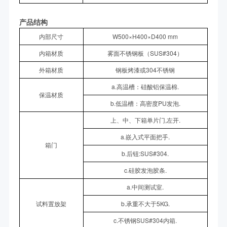
产品结构
内部尺寸
W500×H400×D400 mm
内箱材质
雾面不锈钢板（SUS#304）
外箱材质
钢板烤漆或304不锈钢
a.高温槽：硅酸铝保温棉.
保温材质
b.低温槽：高密度PU发泡.
上、中、下箱单片门,左开.
a.嵌入式平面把手.
箱门
b.后钮:SUS#304.
c.硅胶发泡胶条.
a.中间测试室.
试料置放架
b.承重不大于5KG.
c.不锈钢SUS#304内箱.