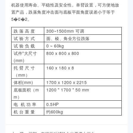
机器使用寿命、平稳性及安全性。单臂设置，可方便地放
置产品，跌落角度冲击面与底板平面角度误差小于等于
5�0�2。
跌 落 高 度
300~1500mm 可调
试 验 方 式
面、棱、角全方位跌落
试 验 负 载
0 ~ 60kg
试件*大尺寸
800 x 800 x 800
(mm)
托 臂 尺 寸
160 x 180 x 8
（mm）
体积(mm)
1700 x 1200 x 2215
底板面积（m
1200 * 1700 * 50 mm
m）
电 机 功 率
0.5HP
机 台 重 量
约600kg